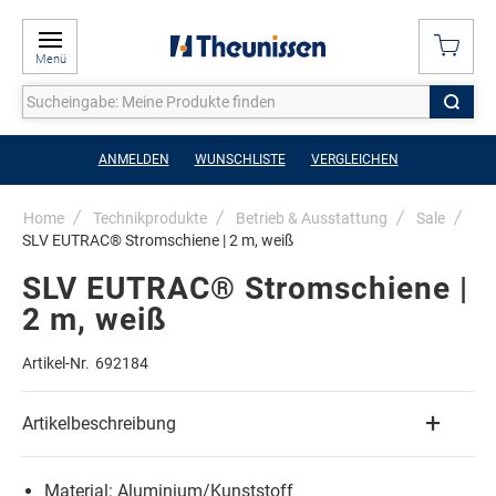
Menü
ANMELDEN
WUNSCHLISTE
VERGLEICHEN
Home
Technikprodukte
Betrieb & Ausstattung
Sale
SLV EUTRAC® Stromschiene | 2 m, weiß
SLV EUTRAC® Stromschiene |
2 m, weiß
Artikel-Nr.
692184
Artikelbeschreibung
Material: Aluminium/Kunststoff