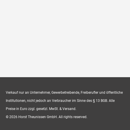
Verkauf nur an Unternehmer, Gewerbetreibende, Freiberufler und öffentliche
Institutionen, nicht jedoch an Verbraucher im Sinne des § 13 BGB. Alle
Preise in Euro zzgl. gesetzl. MwSt. & Versand.
© 2026 Horst Theunissen GmbH. All rights reserved.