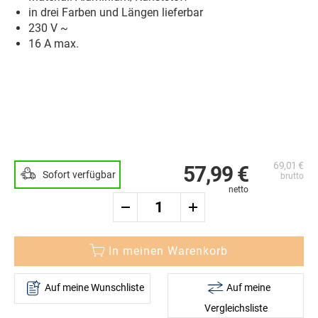
in drei Farben und Längen lieferbar
230 V ~
16 A max.
Zum
Ende
Zum
der
Anfang
Bildergalerie
der
69,01 €
springen
Bildergalerie
57,99 €
Sofort verfügbar
springen
In meinen Warenkorb
Auf meine Wunschliste
Auf meine
Vergleichsliste