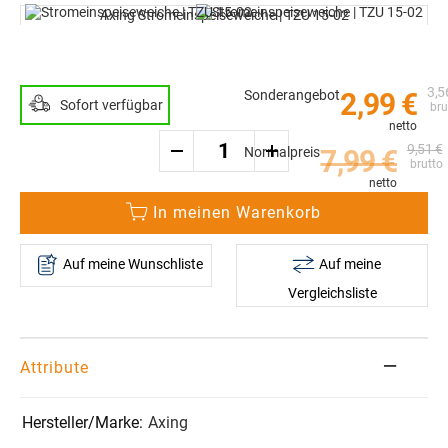
Ende
Axing Stromeinspeiseweiche | TZU 15-02
der
Zum
Bildergalerie
Anfang
springen
der
3,5
Bildergalerie
Sonderangebot
2,99 €
Sofort verfügbar
springen
9,51 €
Normalpreis
7,99 €
In meinen Warenkorb
Auf meine Wunschliste
Auf meine
Vergleichsliste
Attribute
Axing