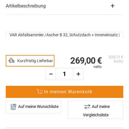
Artikelbeschreibung
Zum
Ende
VAR Abfallsammler./Ascher B 32, Schutzdach + Inneneinsatz |
der
Zum
antiksilber, 38l
Bildergalerie
Anfang
springen
der
320,11 €
Bildergalerie
269,00 €
Kurzfristig Lieferbar
springen
In meinen Warenkorb
Auf meine Wunschliste
Auf meine
Vergleichsliste