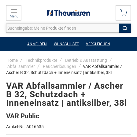
Menü
ANMELDEN
WUNSCHLISTE
VERGLEICHEN
Home
Technikprodukte
Betrieb & Ausstattung
Abfallsammler
Raucherlösungen
VAR Abfallsammler /
Ascher B 32, Schutzdach + Inneneinsatz | antiksilber, 38l
VAR Abfallsammler / Ascher
B 32, Schutzdach +
Inneneinsatz | antiksilber, 38l
VAR Public
Artikel-Nr.
A016635