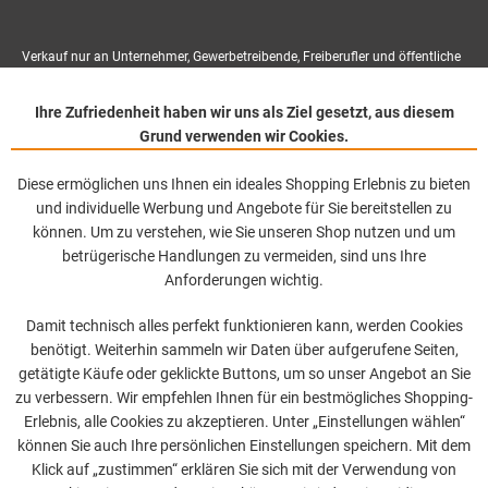
Verkauf nur an Unternehmer, Gewerbetreibende, Freiberufler und öffentliche
Institutionen, nicht jedoch an Verbraucher im Sinne des § 13 BGB. Alle
Ihre Zufriedenheit haben wir uns als Ziel gesetzt, aus diesem
Preise in Euro zzgl. gesetzl. MwSt. & Versand.
Grund verwenden wir Cookies.
© 2026 Horst Theunissen GmbH. All rights reserved.
Diese ermöglichen uns Ihnen ein ideales Shopping Erlebnis zu bieten
und individuelle Werbung und Angebote für Sie bereitstellen zu
können. Um zu verstehen, wie Sie unseren Shop nutzen und um
betrügerische Handlungen zu vermeiden, sind uns Ihre
Anforderungen wichtig.
Damit technisch alles perfekt funktionieren kann, werden Cookies
benötigt. Weiterhin sammeln wir Daten über aufgerufene Seiten,
getätigte Käufe oder geklickte Buttons, um so unser Angebot an Sie
zu verbessern. Wir empfehlen Ihnen für ein bestmögliches Shopping-
Erlebnis, alle Cookies zu akzeptieren. Unter „Einstellungen wählen“
können Sie auch Ihre persönlichen Einstellungen speichern. Mit dem
Klick auf „zustimmen“ erklären Sie sich mit der Verwendung von