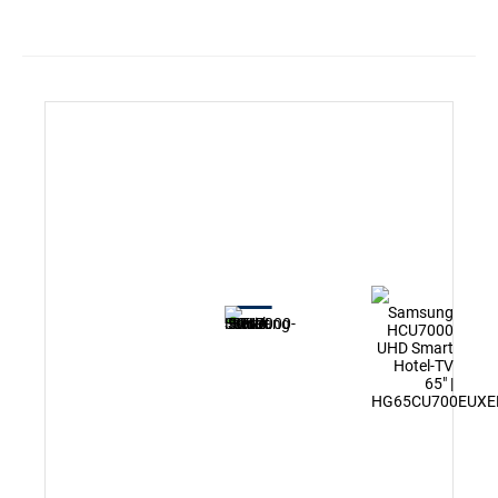
Multi IR Code
webOS 23
Sprachsteuerung
Erweiterter Hotelmode
Willkommensbildschrim/Video
USB Cloning
Kopfhöreranschluss
LAN und WLAN
Bluetooth
SNMP (Simple Network Management Protocol)