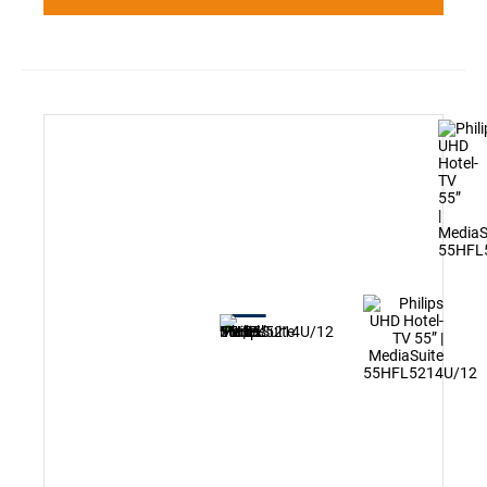
Mit CMND & Create können Sie benötigte Informationen
abrufen, wenn Sie sie brauchen
CMND & Überprüfung. Für ein persönliches Erlebnis
MyChoice-kompatibel. Integrierte Lösung für
kostenpflichtige Programme
Preisgünstig mit zuverlässigem Support.
3 Jahre Garantie