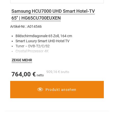
Samsung HCU7000 UHD Smart Hotel-TV
65" | HG65CU700EUXEN
Artikel-Nr.: A014546
Bildschirmdiagonale 65 Zoll, 164 cm
Smart Luxury Smart UHD Hotel TV
Tuner – DVB-T2/C/S2
Crystal Prozessor 4K
Smart Hub
ZEIGE MEHR
Multi-Code-Ferbedienung
Headphone ID
PurColor
909,16 €
764,00 €
LYNK Cloud
Produkt ansehen