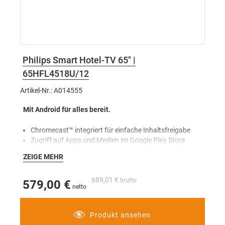
Philips Smart Hotel-TV 65" |
65HFL4518U/12
Artikel-Nr.: A014555
Mit Android für alles bereit.
Chromecast™ integriert für einfache Inhaltsfreigabe
Zugriff auf Apps und Medien im Google Play Store
Mit hygienischer Fernbedienung
ZEIGE MEHR
Schnelle Einrichtung. Vollständige Kontrolle
689,01 €
Instant Initial Cloning. Schnellinstallation Ihrer Pro TVs
579,00 €
AppControl. Apps per Fernzugriff sicher installieren und
verwalten
Bedienung, Überwachung und Verwaltung mit CMND &
Produkt ansehen
Control