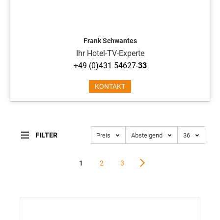
Frank Schwantes
Ihr Hotel-TV-Experte
+49 (0)431 54627-
33
KONTAKT
FILTER
Preis
Absteigend
36
Seite
Seite
Sie lesen gerade Seite
Seite
Seite
Seite
1
2
3