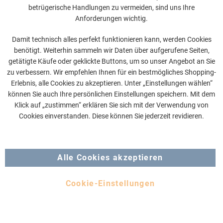
Bildschirmdiagonale: 43 Zoll, 108 cm
betrügerische Handlungen zu vermeiden, sind uns Ihre
Hotel LED TV, Ultra-4K HD
Anforderungen wichtig.
Netflix ready, Google Play, Chromecast built-in, Analytics
on-board
Damit technisch alles perfekt funktionieren kann, werden Cookies
IPTV – Bereitstellen von Kanälen über IP
ZEIGE MEHR
benötigt. Weiterhin sammeln wir Daten über aufgerufene Seiten,
CMND & Control
getätigte Käufe oder geklickte Buttons, um so unser Angebot an Sie
Tuner – DVB-T/T2/C, HEVC UHD (bis zu 2.160p60)
USB-Cloning, Hotelmode, Welcome-Screen
zu verbessern. Wir empfehlen Ihnen für ein bestmögliches Shopping-
641,41 €
539,00 €
Ohne Tischfuß
(optional ist der PPDS VESA-Tischfuß
Erlebnis, alle Cookies zu akzeptieren. Unter „Einstellungen wählen“
als Zubehör auf Anfrage erhältlich)
können Sie auch Ihre persönlichen Einstellungen speichern. Mit dem
Klick auf „zustimmen“ erklären Sie sich mit der Verwendung von
Produkt ansehen
Cookies einverstanden. Diese können Sie jederzeit revidieren.
Alle Cookies akzeptieren
Cookie-Einstellungen