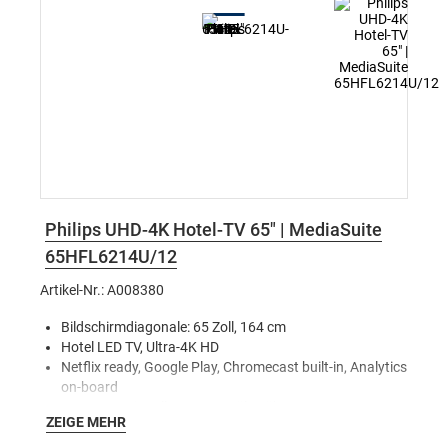
Philips UHD-4K Hotel-TV 65" | MediaSuite
65HFL6214U/12
Artikel-Nr.: A008380
Bildschirmdiagonale: 65 Zoll, 164 cm
Hotel LED TV, Ultra-4K HD
Netflix ready, Google Play, Chromecast built-in, Analytics
on-board
IPTV – Bereitstellen von Kanälen über IP
ZEIGE MEHR
CMND & Control
Tuner – DVB-T/T2/C, HEVC UHD (bis zu 2.160p60)