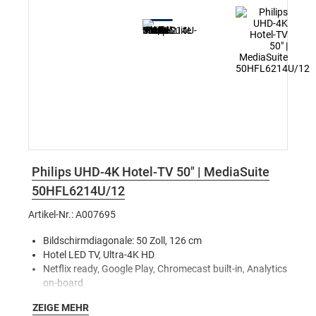
Philips UHD-4K Hotel-TV 50" | MediaSuite
50HFL6214U/12
Artikel-Nr.: A007695
Bildschirmdiagonale: 50 Zoll, 126 cm
Hotel LED TV, Ultra-4K HD
Netflix ready, Google Play, Chromecast built-in, Analytics
on-board
IPTV – Bereitstellen von Kanälen über IP
ZEIGE MEHR
CMND & Control