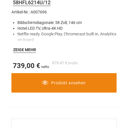
58HFL6214U/12
Artikel-Nr.: A007696
Bildschirmdiagonale: 58 Zoll, 146 cm
Hotel LED TV, Ultra-4K HD
Netflix ready, Google Play, Chromecast built-in, Analytics
on-board
IPTV – Bereitstellen von Kanälen über IP
ZEIGE MEHR
CMND & Control
Tuner – DVB-T/T2/C, HEVC UHD (bis zu 2.160p60)
USB-Cloning, Hotelmode, Welcome-Screen
879,41 €
739,00 €
Ohne Tischfuß
(optional ist der PPDS VESA-Tischfuß
als Zubehör auf Anfrage erhältlich)
Produkt ansehen