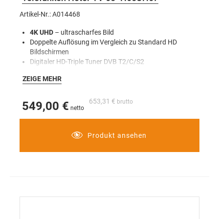
Artikel-Nr.: A014468
4K UHD
– ultrascharfes Bild
Doppelte Auflösung im Vergleich zu Standard HD
Bildschirmen
Digitaler HD-Triple Tuner DVB T2/C/S2
Linux-Betriebssystem
– ermöglicht hohe
ZEIGE MEHR
Anpassbarkeit, Flexibilität und Funktionen, die auf dem
Fernseher laufen können
Works with „Hey Google”
653,31 €
549,00 €
Qualität und ansprechendes Design, das begeistert
Produkt ansehen