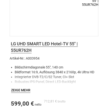
LG UHD SMART LED Hotel-TV 55" |
55UR762H
Artikel-Nr.: A003954
Bildschirmdiagonale 55", 140 cm
Bildformat 16:9, Auflösung 3840 x 2160p, 4k Ultra HD
Integrierter DVB-T2/C/S2 Tuner, CI+ Slot
Robustes IPS-Panel, Direct LED-Backlight
Smart Energy Saving Funktion
ZEIGE MEHR
Pro:Centric Direct, Cloud
Quick Menü 4.0
Smart Home, SmartShare, ScreenShare
712,81 €
599,00 €
Bluetooth Sound Sync