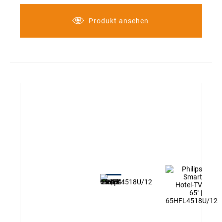
webOS 5.0
Web-Browser
Produkt ansehen
SoftAP
Sprachsteuerung
Erweiterter Hotelmode
Willkommensbildschrim/-Video
kombinierte Senderliste
USB Cloning
Kopfhöreranschluss
USB Auto Playback+
Zeitplaner
LAN Anschluss
SNMP (Simple Network Management Protocol)
Lock-Mode (sperren von externen USB-Sticks oder
Festplatten)
Feuerfestes Gehäuse
Nur Wandmontage, Lieferung ohne Tischfuß