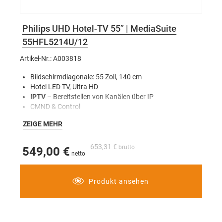
Philips UHD Hotel-TV 55” | MediaSuite
55HFL5214U/12
Artikel-Nr.: A003818
Bildschirmdiagonale: 55 Zoll, 140 cm
Hotel LED TV, Ultra HD
IPTV
– Bereitstellen von Kanälen über IP
CMND & Control
Tuner – DVB-T/T2/C, HEVC FHD
ZEIGE MEHR
USB-Cloning
Hotelmode und Welcome-Screen
653,31 €
549,00 €
Produkt ansehen