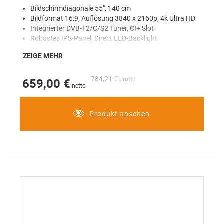
Bildschirmdiagonale 55", 140 cm
Bildformat 16:9, Auflösung 3840 x 2160p, 4k Ultra HD
Integrierter DVB-T2/C/S2 Tuner, CI+ Slot
Robustes IPS-Panel, Direct LED-Backlight
Smart Energy Saving Funktion
ZEIGE MEHR
Pro:Centric Cloud, Smart, V, Direct und Server
Quick Menü
Web Browser
784,21 €
659,00 €
Soft AP
Smart Home
SmartShare, ScreenShare
Produkt ansehen
LG Sound Sync
Ez Manager
Multi IR Code
webOS 23
Sprachsteuerung
Erweiterter Hotelmode
Willkommensbildschrim/Video
USB Cloning
Kopfhöreranschluss
LAN und WLAN
Bluetooth