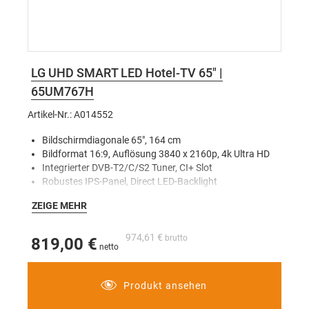
LG UHD SMART LED Hotel-TV 65" |
65UM767H
Artikel-Nr.: A014552
Bildschirmdiagonale 65", 164 cm
Bildformat 16:9, Auflösung 3840 x 2160p, 4k Ultra HD
Integrierter DVB-T2/C/S2 Tuner, CI+ Slot
Robustes IPS-Panel, Direct LED-Backlight
Smart Energy Saving Funktion
ZEIGE MEHR
Pro:Centric Cloud, Smart, V, Direct und Server
Quick Menü
Web Browser
974,61 €
819,00 €
Soft AP
Smart Home
SmartShare, ScreenShare
Produkt ansehen
LG Sound Sync
Ez Manager