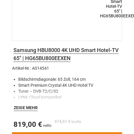
Samsung HBU8000 4K UHD Smart Hotel-TV
65" | HG65BU800EEXEN
Artikel-Nr.: A014541
Bildschirmdiagonale: 65 Zoll, 164 cm
Smart Premium Crystal 4K UHD Hotel TV
Tuner – DVB-T2/C/S2
LYNK Cloud kompatibel
Soft AP für Cast‑Funktion
ZEIGE MEHR
Ambient Mode
Hospitality Plug&Play
Screen Mirroring, Sound Mirroring (BT)
974,61 €
819,00 €
Netflix‑Unterstützung