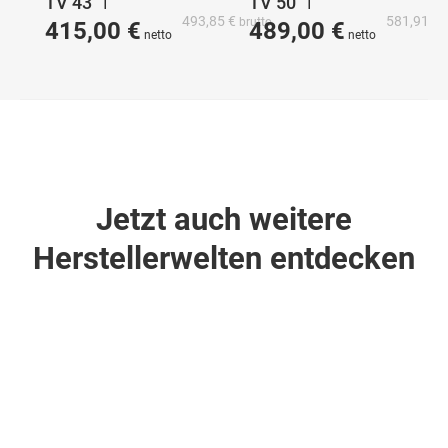
TV 43” |
TV 50” |
493,85 €
581,91 €
415,00 €
489,00 €
MediaSuite
MediaSuite
43HFL5214U/12
50HFL5214U/12
Jetzt auch weitere
Herstellerwelten entdecken