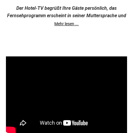
Der Hotel-TV begrüßt Ihre Gäste persönlich, das
Fernsehprogramm erscheint in seiner Muttersprache und
sämtliche Informationen und Services sind interaktiv
Mehr lesen ...
bedienbar.
Realisieren Sie diese und
weitere IPTV-
Mehrwerte für Gast und Hotelier noch heute
. Interagieren
Sie intuitiv und auf jeder Sprache mit Ihren Hotelgästen
und ermöglichen Sie den bestmöglichen Aufenthalt mit
der
interaktiven IPTV-Lösung
. Genießen Sie mit
Axing
sämtliche Vorteile.