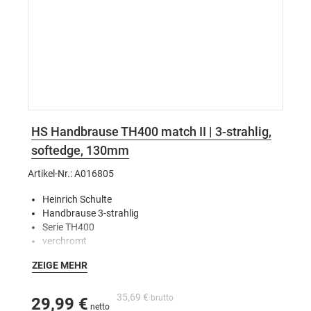
HS Handbrause TH400 match II | 3-strahlig,
softedge, 130mm
Artikel-Nr.: A016805
Heinrich Schulte
Handbrause 3-strahlig
Serie TH400
verchromt
Gewindeanschluss 1/2"
ZEIGE MEHR
voller Brauseregen, Massagestrahl und Mix
3-fach verstellbar
Antikalk
35,69 €
29,99 €
Softedge