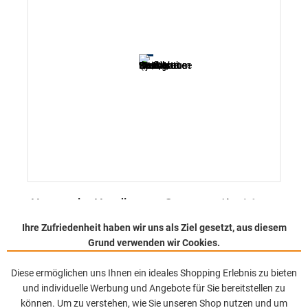
Hansgrohe Handbrause Crometta 1jet | 1
Strahlart (Rain), weiß/chrom / EcoSmart 9
Ihre Zufriedenheit haben wir uns als Ziel gesetzt, aus diesem
l/min.
Grund verwenden wir Cookies.
Artikel-Nr.: A017769
Diese ermöglichen uns Ihnen ein ideales Shopping Erlebnis zu bieten
und individuelle Werbung und Angebote für Sie bereitstellen zu
Erfrischender Rain-Strahl
EcoSmart-Technologie
können. Um zu verstehen, wie Sie unseren Shop nutzen und um