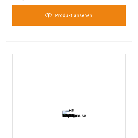
mit beiliegender WRD bis zu 40% Wassererparnis
für Durchlauferhitzer geeignet
Produkt ansehen
Kopfdurchmesser 120 mm
mit Drucktaste