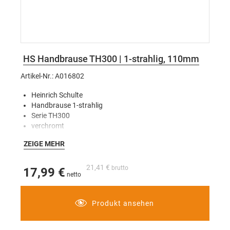
HS Handbrause TH300 | 1-strahlig, 110mm
Artikel-Nr.: A016802
Heinrich Schulte
Handbrause 1-strahlig
Serie TH300
verchromt
voller Brauseregen
ZEIGE MEHR
Gewindeanschluss 1/2"
1-fach verstellbar
Werkstoffe geprüft nach KTW, W270
21,41 €
17,99 €
Antikalk
mit beiliegender WRD bis zu 40% Wasserersparnis
für Durchlauferhitzer geeignet
Produkt ansehen
Kopfdurchmesser 110 mm