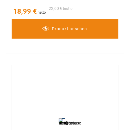
bei Herunterfallen der Handbrause
Strahldüsen mit SpeedClean Anti-Kalk-System
22,60 €
18,99 €
Perfekt abgestimmt auf das Design der runden
Tempesta 250 Kopfbrausen
Produkt ansehen