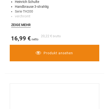
Heinrich Schulte
Handbrause 3-strahlig
Serie TH200
verchromt
Gewindeanschluss 1/2"
ZEIGE MEHR
voller Brauseregen, Massagestrahl und Mix
3-fach verstellbar
Antikalk
20,22 €
16,99 €
mit beiliegender WRD bis zu 40% Wasserersparnis
für Durchlauferhitzer geeignet
Kopfdurchmesser 105 mm
Produkt ansehen