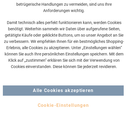
Reduzierter Wasserverbrauch von max. 8 l/min
betrügerische Handlungen zu vermeiden, sind uns Ihre
Spart Wasser- und Energiekosten im täglichen Gebrauch
Anforderungen wichtig.
Zeitlos-modernes Design für moderne Badezimmer
ZEIGE MEHR
QuickClean-Technologie
Damit technisch alles perfekt funktionieren kann, werden Cookies
Einfache Entfernung von Kalk und Schmutz
benötigt. Weiterhin sammeln wir Daten über aufgerufene Seiten,
Ideal für Renovierungen und den unkomplizierten
20,22 €
16,99 €
getätigte Käufe oder geklickte Buttons, um so unser Angebot an Sie
Austausch bestehender Brausen
zu verbessern. Wir empfehlen Ihnen für ein bestmögliches Shopping-
Pflegeleichte Kunststoff-Strahlscheibe für einfache
Erlebnis, alle Cookies zu akzeptieren. Unter „Einstellungen wählen“
Reinigung
Produkt ansehen
können Sie auch Ihre persönlichen Einstellungen speichern. Mit dem
Klick auf „zustimmen“ erklären Sie sich mit der Verwendung von
Cookies einverstanden. Diese können Sie jederzeit revidieren.
Alle Cookies akzeptieren
Cookie-Einstellungen