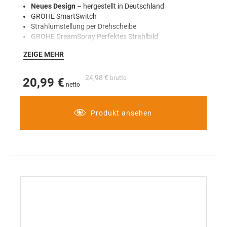
Neues Design
– hergestellt in Deutschland
GROHE SmartSwitch
Strahlumstellung per Drehscheibe
GROHE DreamSpray Perfektes Strahlbild
GROHE Long-Life Oberfläche
ZEIGE MEHR
2 verschiedene Strahlarten
(Rain und Jet)
Strahldüsen mit SpeedClean Anti-Kalk-System
Inner WaterGuide
24,98 €
20,99 €
Innenliegende separate Wasserführung
ShockProof Silikonring zum Schutz vor Beschädigung
bei Herunterfallen der Handbrause
Produkt ansehen
Maximaler Durchfluss (bei 3 bar): 13,5 l/min