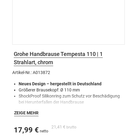
Grohe Handbrause Tempesta 110 | 1
Strahlart, chrom
Artikel-Nr.: A013872
Neues Design – hergestellt in Deutschland
Größerer Brausekopf: Ø 110 mm
ShockProof Silikonring zum Schutz vor Beschädigung
bei Herunterfallen der Handbrause
Strahldüsen mit SpeedClean Anti-Kalk-System
ZEIGE MEHR
Perfekt abgestimmt auf das Design der runden und
eckigen Tempesta 250 Kopfbrausen
21,41 €
17,99 €