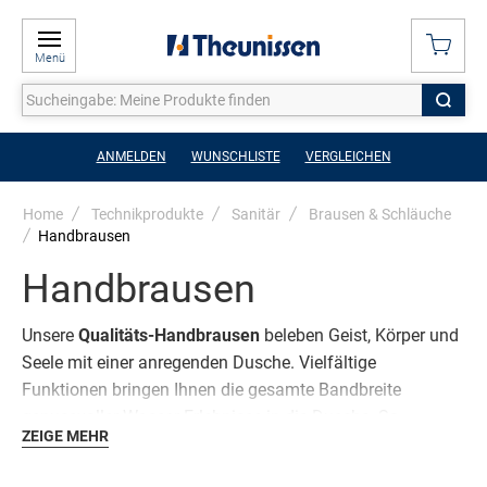
Menü
ANMELDEN
WUNSCHLISTE
VERGLEICHEN
Home
Technikprodukte
Sanitär
Brausen & Schläuche
Handbrausen
Handbrausen
Unsere
Qualitäts-Handbrausen
beleben Geist, Körper und
Seele mit einer anregenden Dusche. Vielfältige
Funktionen bringen Ihnen die gesamte Bandbreite
genussvoller Wasser-Erlebnisse in die Dusche. So
ZEIGE MEHR
verwöhnt man sich.