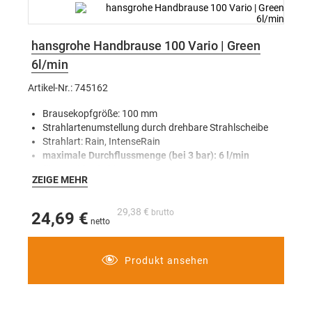
hansgrohe Handbrause 100 Vario | Green
6l/min
Artikel-Nr.: 745162
Brausekopfgröße: 100 mm
Strahlartenumstellung durch drehbare Strahlscheibe
Strahlart: Rain, IntenseRain
maximale Durchflussmenge (bei 3 bar): 6 l/min
für Durchlauferhitzer geeignet
ZEIGE MEHR
29,38 €
24,69 €
Produkt ansehen