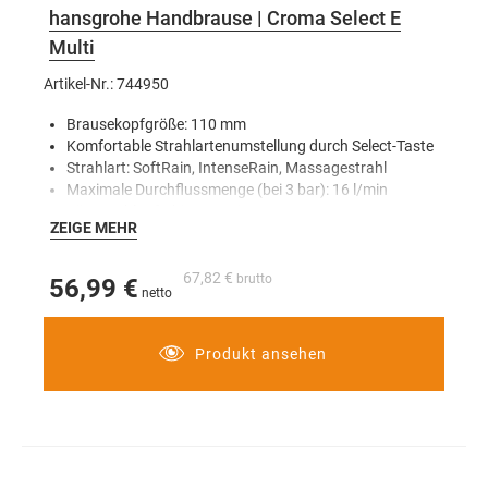
hansgrohe Handbrause | Croma Select E
Multi
Artikel-Nr.: 744950
Brausekopfgröße: 110 mm
Komfortable Strahlartenumstellung durch Select-Taste
Strahlart: SoftRain, IntenseRain, Massagestrahl
Maximale Durchflussmenge (bei 3 bar): 16 l/min
Für Durchlauferhitzer geeignet
ZEIGE MEHR
67,82 €
56,99 €
Produkt ansehen