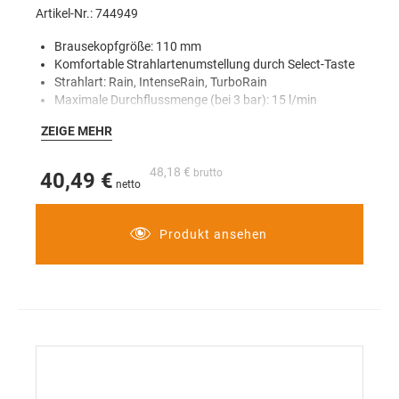
Artikel-Nr.: 744949
Brausekopfgröße: 110 mm
Komfortable Strahlartenumstellung durch Select-Taste
Strahlart: Rain, IntenseRain, TurboRain
Maximale Durchflussmenge (bei 3 bar): 15 l/min
Für Durchlauferhitzer geeignet
ZEIGE MEHR
48,18 €
40,49 €
Produkt ansehen