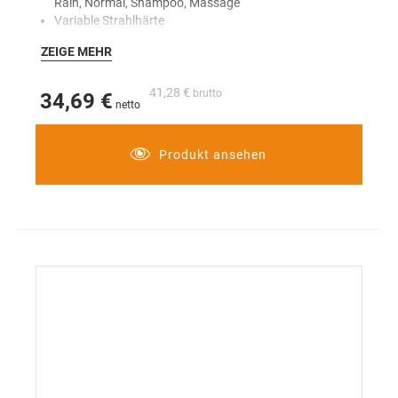
Rain, Normal, Shampoo, Massage
Variable Strahlhärte
QuickClean Antikalksystem
ZEIGE MEHR
Ausspülbarer Schmutzfilter
Für Durchlauferhitzer geeignet
Durchflussmenge ca. 9,5 l/min.
41,28 €
34,69 €
Produkt ansehen