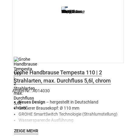
Grohe Handbrause Tempesta 110 | 2
Strahlarten, max. Durchfluss 5,6l, chrom
Artikel-Nr.: A014030
Neues Design
– hergestellt in Deutschland
Größerer Brausekopf: Ø 110 mm
GROHE SmartSwitch Technologie (Strahlumstellung)
Wassersparende Ausführung
2 verschiedene Strahlarten
(Rain und Jet)
ZEIGE MEHR
ShockProof Silikonring zum Schutz vor Beschädigung