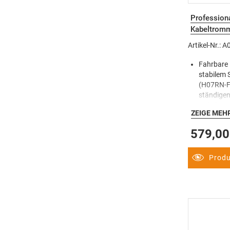
Professiona
Kabeltromm
Artikel-Nr.: 
Fahrbare
stabilem 
(H07RN-F 
ständigen
Kabeltrom
ZEIGE MEH
polig), 2
400V, 16A
579,00
spritzwas
Steckdos
Kabeltrom
Produ
erschwer
Teil 704 
Kabeltrom
Sicherhei
Überhitzu
Personens
Sicherhei