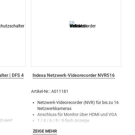
Gummi-Stromverteiler mit praktischem
Tragegriff für einen bequemen Transport und
extrem hohen und rutschfesten
Gummifüßen gegen bodenbedingte
Verunreinigungen
Der Gummi-Baustromverteiler entspricht DIN
VDE 0100-704 und ist mit einem FI-Schalter
Typ B (Sicherungselemente FI-und LS-
Schalter im Verteiler-Innenraum) und einem
Gurt zur Fixierung des Kabels ausgestattet
ter | DFS 4
Indexa Netzwerk-Videorecorder NVR516
Artikel-Nr.: A011181
Netzwerk-Videorecorder (NVR) für bis zu 16
Netzwerkkameras
Anschluss für Monitor über HDMI und VGA
50 mm²
1 / 4 / 6 / 8 / 9-fach Anzeige
Steuerung via Web-Browser oder Maus
ZEIGE MEHR
Inkl. einer speziell für die Videoüberwachung