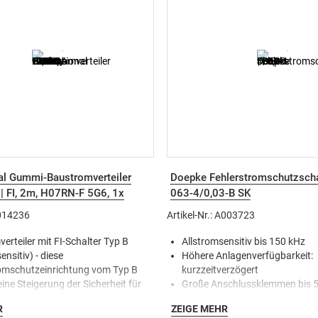
al Gummi-Baustromverteiler
Doepke Fehlerstromschutzschal
| FI, 2m, H07RN-F 5G6, 1x
063-4/0,03-B SK
x 16A , 6x 230V
A014236
Artikel-Nr.: A003723
erteiler mit FI-Schalter Typ B
Allstromsensitiv bis 150 kHz
ensitiv) - diese
Höhere Anlagenverfügbarkeit:
omschutzeinrichtung vom Typ B
kurzzeitverzögert
eine Steigerung der Sicherheit für
Große Anschlussklemmen bis 
nd Umfeld und wird zudem auf
Geringe Verlustleistung pro Pol
R
ZEIGE MEHR
n benötigt
VDE-zertifiziert