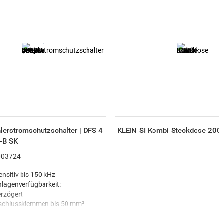
its-Automat 230V/16A)
Qualitätssteckdosen nach VDE
CEE 2 FI IP44 Kabeltrommel mit
CEE-Steckdosen mit vernickelt
länge mit Klapp-Drehgriff für
gemacht für den harten Einsat
les Aufrollen
Außenbereich
Gummi-Stromverteiler IP44 mit
selbstschließendem Deckel mit
Schnellverschluss und robuste
- inklusive Gurt zur Fixierung d
lerstromschutzschalter | DFS 4
KLEIN-SI Kombi-Steckdose 20
-B SK
A003724
ensitiv bis 150 kHz
lagenverfügbarkeit:
erzögert
schlussklemmen bis 50 mm²
erlustleistung pro Pol