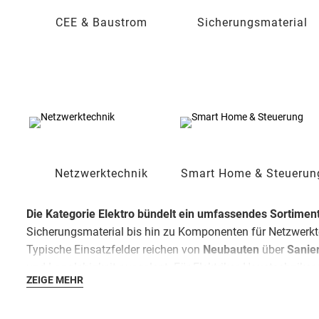
CEE & Baustrom
Sicherungsmaterial
Netzwerktechnik
Smart Home & Steuerun
Die Kategorie Elektro bündelt ein umfassendes Sortiment 
Sicherungsmaterial bis hin zu Komponenten für Netzwerkte
Typische Einsatzfelder reichen von
Neubauten
über
Sanie
und Langlebigkeit ausgelegt. Für Elektriker, Haustechniker
ZEIGE MEHR
unterstützt.