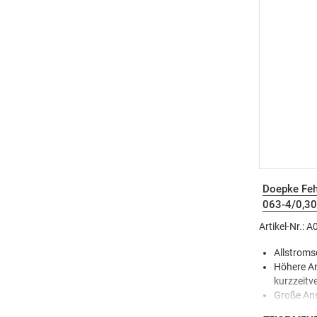
Sicherhe
Brobusta 
30m Kabel
komfortab
Doepke Feh
063-4/0,30
Artikel-Nr.: 
Allstroms
Höhere An
kurzzeitv
Große An
Geringe V