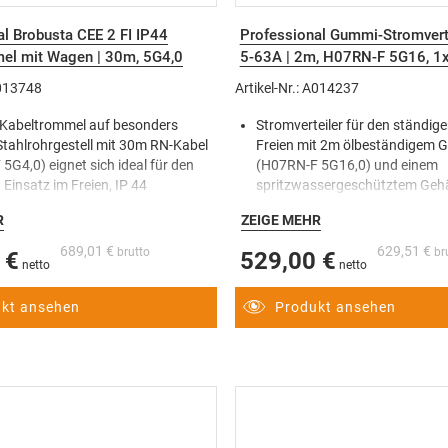
l Brobusta CEE 2 FI IP44
Professional Gummi-Stromvert
el mit Wagen | 30m, 5G4,0
5-63A | 2m, H07RN-F 5G16, 1
2x 16A, 6x 230V
A013748
Artikel-Nr.: A014237
 Kabeltrommel auf besonders
Stromverteiler für den ständige
Stahlrohrgestell mit 30m RN-Kabel
Freien mit 2m ölbeständigem 
5G4,0) eignet sich ideal für den
(H07RN-F 5G16,0) und einem
 Einsatz im Freien, IP 44
spritzwassergeschütztem Geh
mel mit CEE-Stecker (400V/32A 5-
Spezial-Gummimischung (best
R
ZEIGE MEHR
 CEE-Steckdosen (400V, 32A 5-polig /
-30°C bis +80°C)
 5-polig) und 3
Gummi-Verteiler mit hoher
689,01 €
629,51 €
 €
529,00 €
sergeschützten Schutzkontakt-
Betriebssicherheit: FI- und LS-S
en (230V)
unter dem aufklappbarem Deck
mel mit RN-Kabel ist für
FI-Schutzschalter 30mA über a
kt ansehen
Produkt ansehen
te Baubedingungen nach VDE 0100
zertifizierte Sicherungsautoma
zugelassen
Gummi-Stromverteiler mit pra
mel mit 4-poliger
Tragegriff für den bequemen T
tsabschaltung und
extrem hohen und rutschfeste
ngsschutz - außerdem mit FI-
Gummifüßen gegen bodenbedi
chutz-Schalter 30 mA (1
Verunreinigungen
ts-Automat 400V/16A, 1
Extrem robuster Stromverteiler