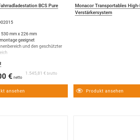
Fahrradladestation BCS Pure
Monacor Transportables High
Verstärkersystem
A002015
 530 mm x 226 mm
montage geeignet
nnenbereich und den geschützter
eich
tes Belüftungselement BEL Air M40
R
1.545,81 €
00 €
kt ansehen
Produkt ansehen