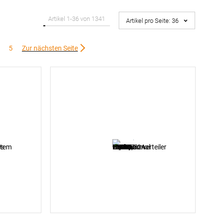
Artikel
1
-
36
von
1341
Artikel pro Seite:
36
e
Seite
Seite
5
Zur nächsten Seite