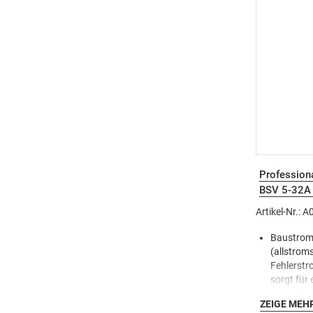
Profession
BSV 5-32A 
CEE32A + 2
Artikel-Nr.: 
Baustromv
(allstroms
Fehlerstr
sorgt für 
Mensch u
ZEIGE MEH
Baustelle