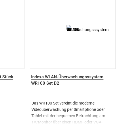
 0620-2-1 und
en Kontakten -
z im
n Scharnieren
es Kabels
0 Stück
Indexa WLAN-Überwachungsssystem
WR100 Set D2
Das WR100 Set vereint die moderne
Videoüberwachung per Smartphone oder
Tablet mit der bequemen Betrachtung am
TV/Monitor über einen HDMI- oder VGA-
Anschluss. Neben dem WLAN-Videorecorder