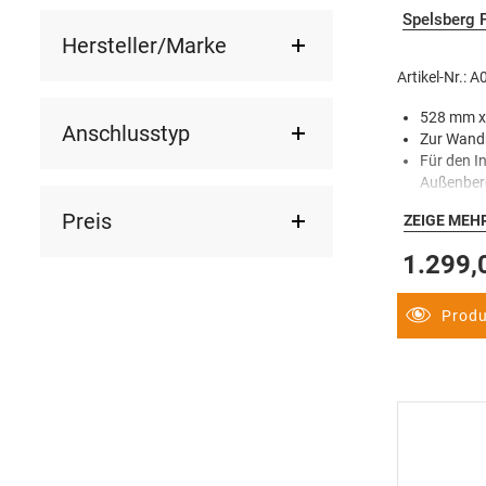
Spelsberg 
Hersteller/Marke
Artikel-Nr.: 
528 mm x
Anschlusstyp
Zur Wand
Für den I
Außenber
Integrier
Preis
ZEIGE MEH
1.299,
Produ