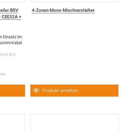
OsX)
Inkl. 5A Netzgerät
eiler BSV
4-Zonen-Mono-Mischverstärker
x CEE32A +
n Einsatz im
Gummi-Kabel
äuse aus
ändig von
chalter sind
el geschützt,
lle Ausgänge,
Produkt ansehen
ten
ktischem
ransport und
n
ngte
 mit