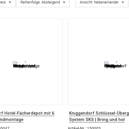
reis
Reihenfolge:
Absteigend
Ansicht:
Nebeneinander
f Hotel-Fächerdepot mit 6
Kniggendorf Schlüssel-Über
andmontage
System SKS | Bring und hol
150047
Artikel-Nr.: 150003