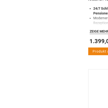
24/7 Schl
Pensione
Moderner
Rezeptio
Einfache 
ZEIGE MEH
individue
Sichere, 
1.399,
Rückgab
Robuste E
Produkt
Fächern
Intuitive
Ideal zur