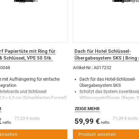
f Papiertüte mit Ring für
Dach für Hotel Schlüssel-
& Schlüssel, VPE 50 Stk.
Übergabesystem SKS | Bring 
150048
Artikel-Nr.: A017232
e mit Aufhängering für einfache
Dach für das Hotel-Schlüssel-
egration
Übergabesystem SKS
 Hotelcards und Schlüssel
Schützt das System zuverlässi
,5 x 6,5 cm (Scheckkarten-Format)
Witterungseinflüssen (Regen, 
für SAS 8 und SKS Systeme
Strahlung)
R
ZEIGE MEHR
nd strukturierte
Sorgt für eine längere Lebensd
lübergabe
Schlüsselübergabesystems
77,23 €
71,39 €
€
59,99 €
us Papier 120 g
Passgenau für das SKS-Syste
e VPE mit 50 Stück
Kniggendorf
 ansehen
Produkt ansehen
ür Hotels, Pensionen & Gästehäuser
Ideal für den Außenbereich bei 