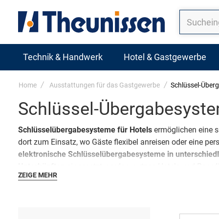
Technik & Handwerk
Hotel & Gastgewerbe
Home
Ausstattungen für das Gastgewerbe
Schlüssel-Über
Schlüssel-Übergabesyst
Schlüsselübergabesysteme für Hotels
ermöglichen eine s
dort zum Einsatz, wo Gäste flexibel anreisen oder eine per
elektronische Schlüsselübergabesysteme in unterschied
Unterkünften
eingesetzt werden, nutzen Hotels und Boar
ZEIGE MEHR
Lösungen auch einen kontrollierten Zugang für
Reinigungs