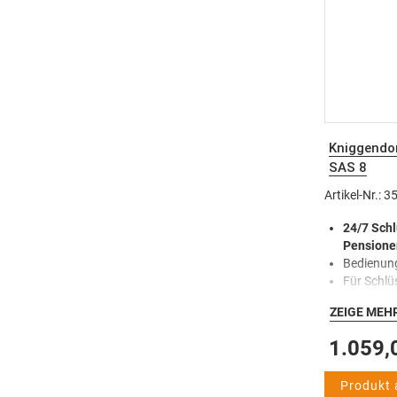
Kniggendo
SAS 8
Artikel-Nr.: 
24/7 Schl
Pensione
Bedienung
Für Schlü
Sicheres 
ZEIGE MEH
Manipula
5-Zoll-To
1.059,
Mehrspra
Code-Spei
Produkt
Erweiterb