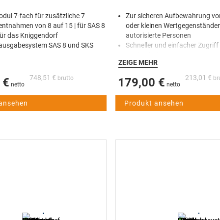
dul 7-fach für zusätzliche 7
Zur sicheren Aufbewahrung vo
entnahmen von 8 auf 15 | für SAS 8
oder kleinen Wertgegenständen
für das Kniggendorf
autorisierte Personen
lausgabesystem SAS 8 und SKS
Schneller und einfacher Zugriff
wechselnden Personengruppen
ZEIGE MEHR
Handwerker, Service, Feriengäs
Fahrzeugverleih, Mehrfamilien
748,51 €
213,01 €
 €
179,00 €
Pflegedienst)
Zugriffsmöglichkeit durch Gen
 ansehen
Produkt ansehen
Weitergabe eines Zahlencodes 
Versenden eines elektronische
Zugriffstickets durch die Home
Bluetooth App
Für die Wandmontage im Innen
geschützten Außenbereich
Aufbewahrung von ganzen Sch
dank größerem Innenfach mögl