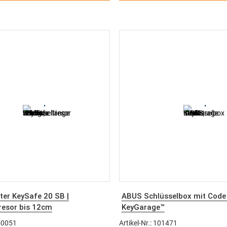
Handhabung im täglichen Einsatz
Pensionen und Ferienanlagen
apiertüten und Ringe
Unterstützt einen sicheren und
wettergeschützten 24/7-Schlüs
Hinweis:
Passend zum Hauptsys
150003
– Kniggendorf Schlüssel
System SKS | Bring und hol
er KeySafe 20 SB |
ABUS Schlüsselbox mit Code 
resor bis 12cm
KeyGarage™
änge
150051
Artikel-Nr.: 101471