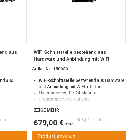
hend aus
WIFI Schnittstelle bestehend aus
t
Hardware und Anbindung mit WIFI
e inkl.
Interface | 24 Monate inkl.
Artikel-Nr.: 150050
nd aus
WIFI-Schnittstelle
bestehend aus Hardware
und Anbindung mit WIFI interface
Nutzungsrecht für 24 Monate
Programmieren Sie unsere
Schlüsselausgabe-Systeme bequem über
ZEIGE MEHR
quem über
Webinterface (Tablet und Smartphone). Das
tphone). Das
Modul wird innen, hinten am Touch-Display
808,01 €
679,00 €
ouch-Display
aufgesteckt.
Produkt ansehen