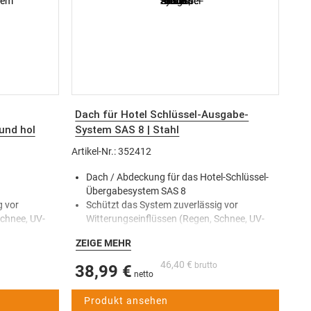
Dach für Hotel Schlüssel-Ausgabe-
und hol
System SAS 8 | Stahl
Artikel-Nr.: 352412
Dach / Abdeckung für das Hotel-Schlüssel-
Übergabesystem SAS 8
g vor
Schützt das System zuverlässig vor
Schnee, UV-
Witterungseinflüssen (Regen, Schnee, UV-
Strahlung)
ZEIGE MEHR
auer des
Sorgt für eine längere Lebensdauer des
Schlüsselübergabesystems
46,40 €
38,99 €
m von
Passgenau für das SAS 8-System von
Kniggendorf
Produkt ansehen
Hotels,
Ideal für den Außenbereich bei Hotels,