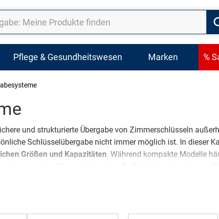
Pflege & Gesundheitswesen
Marken
% S
gabesysteme
eme
ichere und strukturierte Übergabe von Zimmerschlüsseln außerh
sönliche Schlüsselübergabe nicht immer möglich ist. In dieser K
lichen Größen und Kapazitäten
. Während kompakte Modelle hä
dinghouses oft
größere, professionelle Systeme
mit mehreren F
personal, Haustechnik oder externe Dienstleister
.