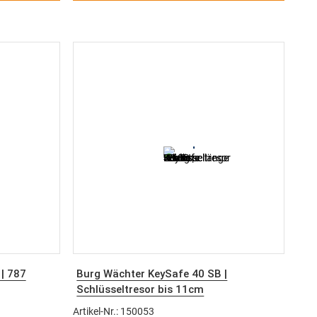
Pensionen und Ferienanlagen
Unterstützt einen sicheren und
selservice
wettergeschützten 24/7-Schlüsselservice
tem:
Artikel
Hinweis:
Passend zum Hauptsystem:
Artikel
-Übergabe-
352410
– Kniggendorf Schlüssel-Ausgabe-
System SAS 8
| 787
Burg Wächter KeySafe 40 SB |
Schlüsseltresor bis 11cm
Schlüssellänge
Artikel-Nr.: 150053