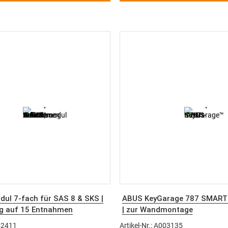
ul 7-fach für SAS 8 & SKS |
ABUS KeyGarage 787 SMART 
ng auf 15 Entnahmen
| zur Wandmontage
352411
Artikel-Nr.: A003135