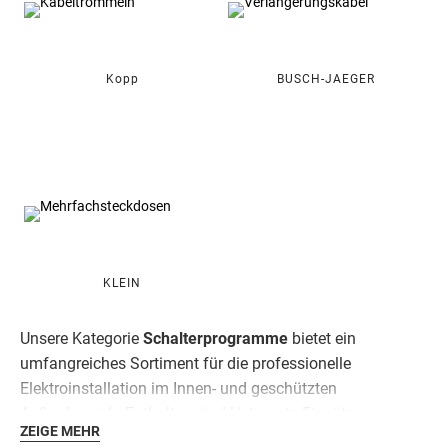
Kopp
BUSCH-JAEGER
KLEIN
Unsere Kategorie
Schalterprogramme
bietet ein
umfangreiches Sortiment für die professionelle
Elektroinstallation im Innen- und geschützten
Außenbereich. Enthalten sind Unterputz-Einsätze,
ZEIGE MEHR
Schalter, Taster, Dimmer, Steckdosen sowie passende