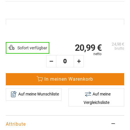
Zum
Ende
der
Zum
Bildergalerie
Anfang
springen
der
24,98 €
Bildergalerie
20,99 €
Sofort verfügbar
springen
In meinen Warenkorb
Auf meine Wunschliste
Auf meine
Vergleichsliste
Attribute