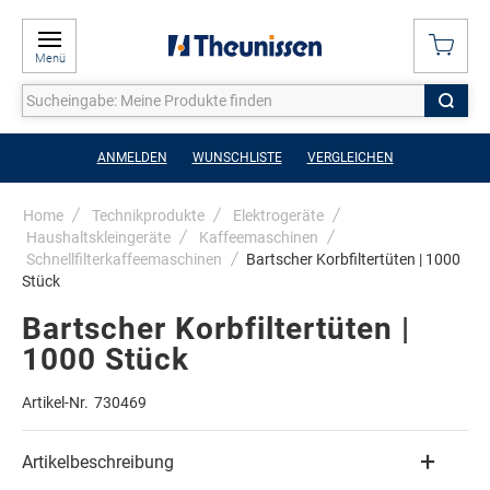
Menü
ANMELDEN
WUNSCHLISTE
VERGLEICHEN
Home
Technikprodukte
Elektrogeräte
Haushaltskleingeräte
Kaffeemaschinen
Schnellfilterkaffeemaschinen
Bartscher Korbfiltertüten | 1000
Stück
Bartscher Korbfiltertüten |
1000 Stück
Artikel-Nr.
730469
Artikelbeschreibung