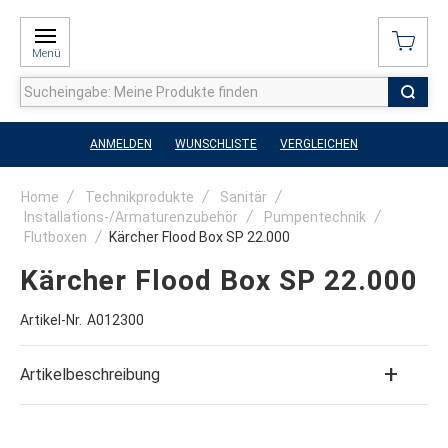
Menü
ANMELDEN
WUNSCHLISTE
VERGLEICHEN
Home
Technikprodukte
Sanitär
Installations-/Armaturenzubehör
Pumpentechnik
Flutboxen
Kärcher Flood Box SP 22.000
Kärcher Flood Box SP 22.000
Artikel-Nr.
A012300
Artikelbeschreibung