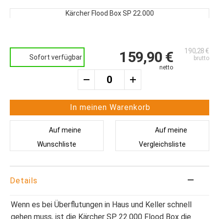
Zum
Ende
Kärcher Flood Box SP 22.000
der
Zum
Bildergalerie
Anfang
springen
der
190,28 €
Bildergalerie
159,90 €
Sofort verfügbar
springen
In meinen Warenkorb
Auf meine
Auf meine
Wunschliste
Vergleichsliste
Details
Wenn es bei Überflutungen in Haus und Keller schnell
gehen muss, ist die Kärcher SP 22.000 Flood Box die