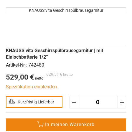
Zum
Ende
KNAUSS vita Geschirrspülbrausegarnitur
der
Zum
Bildergalerie
Anfang
springen
der
Bildergalerie
springen
Gruppiert
KNAUSS vita Geschirrspülbrausegarnitur | mit
Produkte
Einlochbatterie 1/2”
-
Artikel
742480
629,51 €
529,00 €
Spezifikation einblenden
Kurzfristig Lieferbar
In meinen Warenkorb