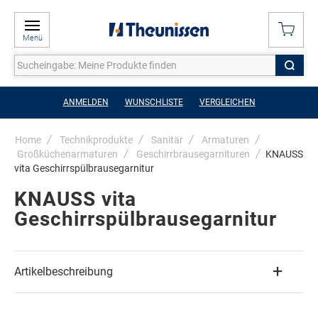
Menü
ANMELDEN
WUNSCHLISTE
VERGLEICHEN
Home
Technikprodukte
Sanitär
Armaturen
Großküchenarmaturen
Geschirrbrausegarnituren
KNAUSS
vita Geschirrspülbrausegarnitur
KNAUSS vita
Geschirrspülbrausegarnitur
Artikelbeschreibung