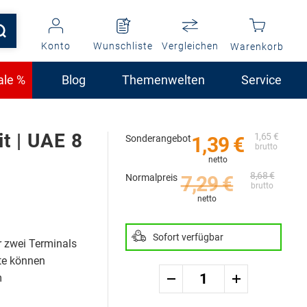
Konto
Wunschliste
Vergleichen
Warenkorb
ale %
Blog
Themenwelten
Service
t | UAE 8
1,65 €
Sonderangebot
1,39 €
8,68 €
Normalpreis
7,29 €
Sofort verfügbar
r zwei Terminals
te können
m