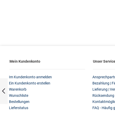
Mein Kundenkonto
Unser Servic
Im Kundenkonto anmelden
Ansprechpart
Glättekelle 280 x
Ein Kundenkonto erstellen
Bezahlung | F
130 mm | 2-seitig
gezahnt
Warenkorb
Lieferung | V
Wunschliste
Rücksendung
Bestellungen
Kontaktmöglic
Zurück
Lieferstatus
FAQ - Häufig g