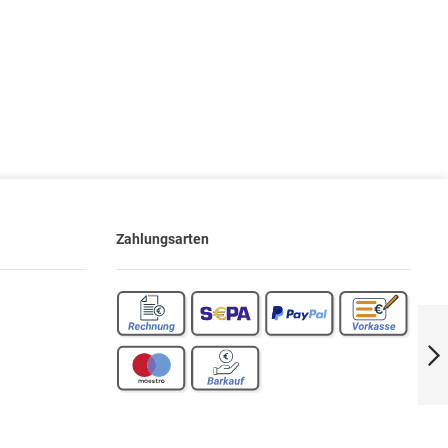
Zahlungsarten
UAE-TAE-Analog-
Adapter mit
Verlängerung | 6-
NFN
Weiter