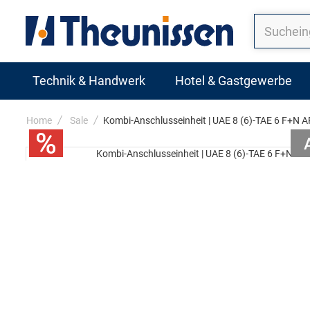
Technik & Handwerk
Hotel & Gastgewerbe
Home
Sale
Kombi-Anschlusseinheit | UAE 8 (6)-TAE 6 F+N A
Zum
Ende
Kombi-Anschlusseinheit | UAE 8 (6)-TAE 6 F+N AP
der
Zum
Bildergalerie
Anfang
springen
der
Bildergalerie
springen