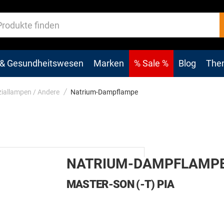
 & Gesundheitswesen
Marken
% Sale %
Blog
The
iallampen / Andere
Natrium-Dampflampe
NATRIUM-DAMPFLAMP
MASTER-SON (-T) PIA