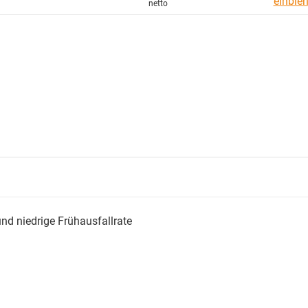
einble
und niedrige Frühausfallrate