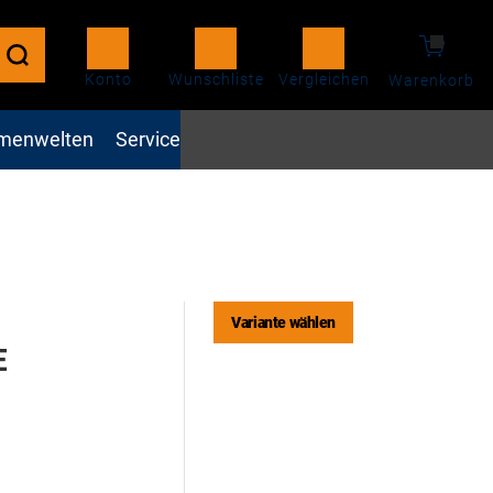
Konto
Wunschliste
Vergleichen
Warenkorb
menwelten
Service
Variante wählen
E