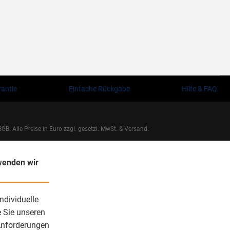
rantie
Einfache Rückgabe
Hilfe & FAQ
GB. Alle Preise in Euro zzgl. gesetzl. MwSt. & Versand.
rwenden wir
ndividuelle
e Sie unseren
Anforderungen