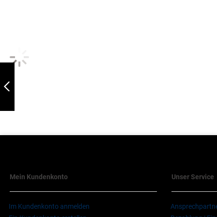
BACKOFENLAMPE
TROPFENFORM |
25W/E27
ZURÜCK
Mein Kundenkonto
Unser Service
Im Kundenkonto anmelden
Ansprechpartn