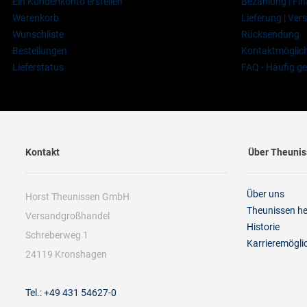
Ein Kundenkonto erstellen
Bezahlung | Fi
Warenkorb
Lieferung | Ve
Wunschliste
Rücksendung
Bestellungen
Kontaktmöglich
Lieferstatus
FAQ - Häufig ge
Kontakt
Über Theuni
Über uns
Horst Theunissen GmbH
Theunissen h
Versandgroßhandel
Historie
Schreberweg 1
Karrieremögli
24119 Kronshagen
Tel.: +49 431 54627-0