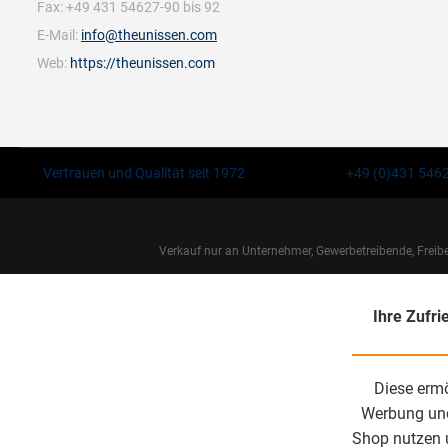
Fax: +49 431 54627-90 bis 92
E-Mail:
info@theunissen.com
Web:
https://theunissen.com
Vertrauen und Qualität seit 1972
+49 (0)431 546
Verkauf nur an Unternehmer, Gewerbetreibende, Freiberu
Ihre Zufri
Diese ermö
Werbung und 
Shop nutzen 