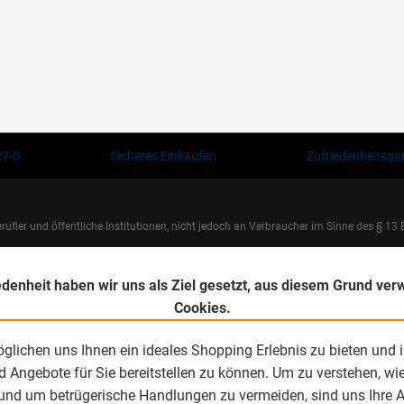
27-0
Sicheres Einkaufen
Zufriedenheitsga
fler und öffentliche Institutionen, nicht jedoch an Verbraucher im Sinne des § 13 B
© 2026 Horst Theunissen GmbH. All rights reserved.
edenheit haben wir uns als Ziel gesetzt, aus diesem Grund ve
Cookies.
glichen uns Ihnen ein ideales Shopping Erlebnis zu bieten und i
Angebote für Sie bereitstellen zu können. Um zu verstehen, wi
und um betrügerische Handlungen zu vermeiden, sind uns Ihre 