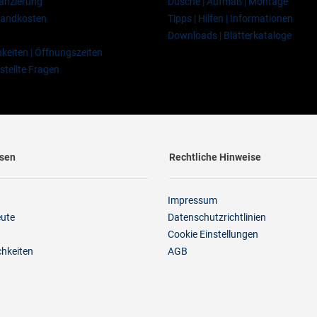
nanzierung
Dusche | Aufmaß | Montage
rsandkosten
Tipps | Hilfen | Informationen
Downloads | Blätterkataloge
keiten | Öffnungszeiten
stellte Fragen
ssen
Rechtliche Hinweise
Impressum
eute
Datenschutzrichtlinien
Cookie Einstellungen
chkeiten
AGB