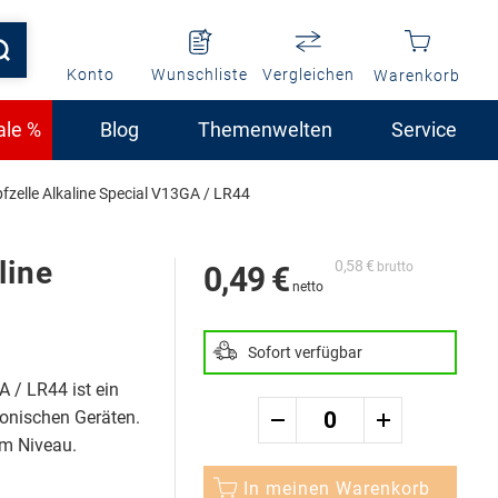
Konto
Wunschliste
Vergleichen
Warenkorb
ale %
Blog
Themenwelten
Service
zelle Alkaline Special V13GA / LR44
line
0,58 €
0,49 €
Sofort verfügbar
 / LR44 ist ein
ronischen Geräten.
em Niveau.
In meinen Warenkorb