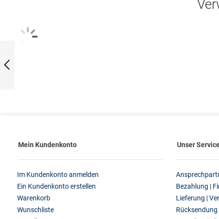
Ver
Knopfzelle Varta
Professional
Electronics | V12GA
/ LR43
Zurück
Mein Kundenkonto
Unser Servic
Im Kundenkonto anmelden
Ansprechpart
Ein Kundenkonto erstellen
Bezahlung | F
Warenkorb
Lieferung | V
Wunschliste
Rücksendung