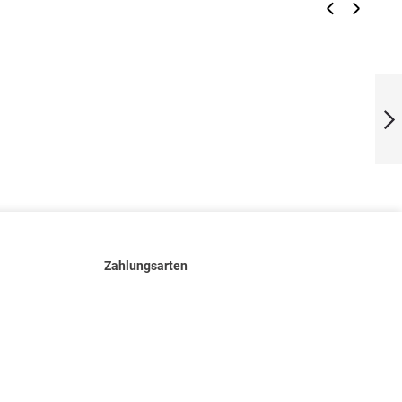
‹
›
VARTA Knopfzelle
Lithium Coin
CR1216
Weiter
Zahlungsarten