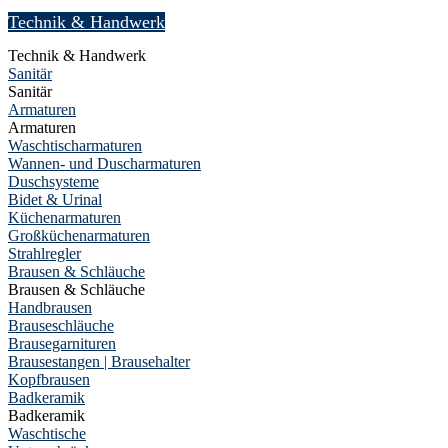
Technik & Handwerk
Technik & Handwerk
Sanitär
Sanitär
Armaturen
Armaturen
Waschtischarmaturen
Wannen- und Duscharmaturen
Duschsysteme
Bidet & Urinal
Küchenarmaturen
Großküchenarmaturen
Strahlregler
Brausen & Schläuche
Brausen & Schläuche
Handbrausen
Brauseschläuche
Brausegarnituren
Brausestangen | Brausehalter
Kopfbrausen
Badkeramik
Badkeramik
Waschtische