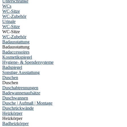
Unterschränke
WCs
WC-Sitze
WC-Zubehör
Urinale
WC-Sitze
WC-Sitze
WC-Zubehör
Badausstattung
Badausstattung
Badaccessoires
Kosmetikspiegel
Hygiene- & Spendersysteme
Badspiegel
Sonstige Ausstattung
Duschen
Duschen
Duschabtrennungen
Badewannenaufsätze
Duschwannen
Dusche | Aufmaß | Montage
Duschrückwände
Heizkörper
Heizkörper
Badheizkörper