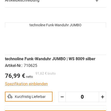
Artikelbeschreibung
Zum
Ende
technoline Funk-Wanduhr JUMBO
der
Zum
Bildergalerie
Anfang
springen
der
Bildergalerie
springen
Gruppiert
technoline Funk-Wanduhr JUMBO | WS 8009 silber
Produkte
-
710625
Artikel
91,62 €
76,99 €
Spezifikation einblenden
Kurzfristig Lieferbar