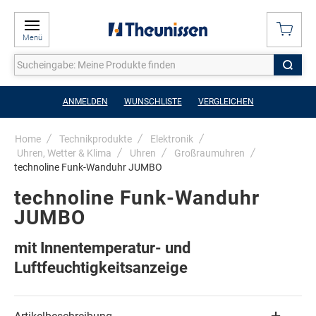
Menü
ANMELDEN
WUNSCHLISTE
VERGLEICHEN
Home
Technikprodukte
Elektronik
Uhren, Wetter & Klima
Uhren
Großraumuhren
technoline Funk-Wanduhr JUMBO
technoline Funk-Wanduhr
JUMBO
mit Innentemperatur- und
Luftfeuchtigkeitsanzeige