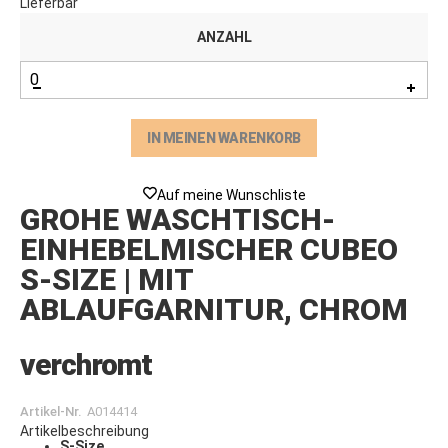
Lieferbar
ANZAHL
IN MEINEN WARENKORB
Auf meine Wunschliste
GROHE WASCHTISCH-
EINHEBELMISCHER CUBEO
S-SIZE | MIT
ABLAUFGARNITUR, CHROM
verchromt
Artikel-Nr.
A014414
Artikelbeschreibung
S-Size