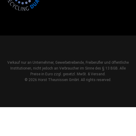
Verkauf nur an Unternehmer, Gewerbetreibende, Freiberufler und öffentliche
Institutionen, nicht jedoch an Verbraucher im Sinne des § 13 BGB. Alle
Preise in Euro zzgl. gesetzl. MwSt. & Versand.
© 2026 Horst Theunissen GmbH. All rights reserved.