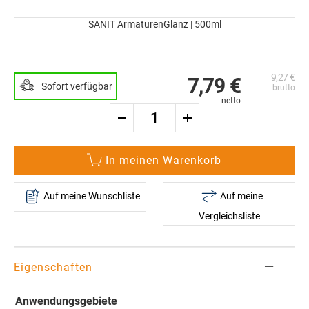
Zum
Ende
SANIT ArmaturenGlanz | 500ml
der
Zum
Bildergalerie
Anfang
springen
der
9,27 €
Bildergalerie
7,79 €
Sofort verfügbar
springen
In meinen Warenkorb
Auf meine Wunschliste
Auf meine
Vergleichsliste
Eigenschaften
Anwendungsgebiete