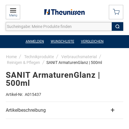
Menü
ANMELDEN
WUNSCHLISTE
VERGLEICHEN
Home
Technikprodukte
Verbrauchsmaterial
Reinigen & Pflegen
SANIT ArmaturenGlanz | 500ml
SANIT ArmaturenGlanz |
500ml
Artikel-Nr.
A015437
Artikelbeschreibung