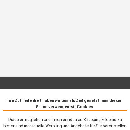
Verkauf nur an Unternehmer, Gewerbetreibende, Freiberufler und öffentliche
Institutionen, nicht jedoch an Verbraucher im Sinne des § 13 BGB. Alle
Ihre Zufriedenheit haben wir uns als Ziel gesetzt, aus diesem
Grund verwenden wir Cookies.
Preise in Euro zzgl. gesetzl. MwSt. & Versand.
© 2026 Horst Theunissen GmbH. All rights reserved.
Diese ermöglichen uns Ihnen ein ideales Shopping Erlebnis zu
bieten und individuelle Werbung und Angebote für Sie bereitstellen