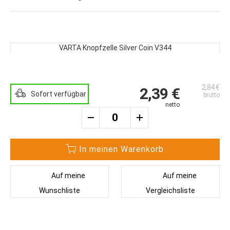
Zum
Ende
VARTA Knopfzelle Silver Coin V344
der
Zum
Bildergalerie
Anfang
springen
der
2,84 €
Bildergalerie
2,39 €
Sofort verfügbar
springen
In meinen Warenkorb
Auf meine
Auf meine
Wunschliste
Vergleichsliste