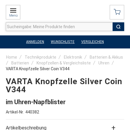
Menü
ANMELDEN
WUNSCHLISTE
VERGLEICHEN
Home
Technikprodukte
Elektronik
Batterien & Akkus
Batterien
Knopfzellen & Vergleichsliste
Uhren
VARTA Knopfzelle Silver Coin V344
VARTA Knopfzelle Silver Coin
V344
im Uhren-Napfblister
Artikel-Nr.
440382
Artikelbeschreibung