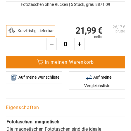
Ende
Fototaschen ohne Rücken | 5 Stück, grau 8871 09
der
Zum
Bildergalerie
Anfang
springen
der
26,17 €
Bildergalerie
21,99 €
Kurzfristig Lieferbar
springen
In meinen Warenkorb
Auf meine Wunschliste
Auf meine
Vergleichsliste
Eigenschaften
Fototaschen, magnetisch
Die magnetischen Fototaschen sind die ideale