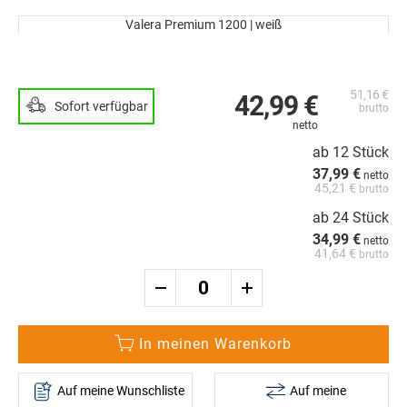
Zum
Ende
Valera Premium 1200 | weiß
der
Zum
Bildergalerie
Anfang
springen
der
51,16 €
Bildergalerie
42,99 €
Sofort verfügbar
springen
ab 12 Stück
37,99 €
45,21 €
ab 24 Stück
34,99 €
41,64 €
In meinen Warenkorb
Auf meine Wunschliste
Auf meine