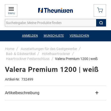
Menü
ANMELDEN
WUNSCHLISTE
VERGLEICHEN
Home
Ausstattungen für das Gastgewerbe
Bad- & Gästeartikel
Hotelhaartrockner
Haartrockner Festanschluss
Valera Premium 1200 | weiß
Valera Premium 1200 | weiß
Artikel-Nr.
732499
Artikelbeschreibung