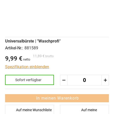
Zum
Ende
Zum
der
Anfang
Bildergalerie
der
springen
Bildergalerie
springen
Gruppiert
Universalbürste | "Waschprofi"
Produkte
-
881589
Artikel
11,89 €
9,99 €
Spezifikation einblenden
Sofort verfügbar
In meinen Warenkorb
Auf meine Wunschliste
Auf meine