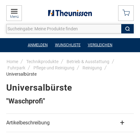
Menü
ANMELDEN
WUNSCHLISTE
VERGLEICHEN
Home
Technikprodukte
Betrieb & Ausstattung
Fuhrpark
Pflege und Reinigung
Reinigung
Universalbürste
Universalbürste
"Waschprofi"
Artikelbeschreibung