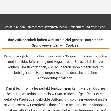
Verkauf nur an Unternehmer, Gewerbetreibende, Freiberufler und öffentliche
Institutionen, nicht jedoch an Verbraucher im Sinne des § 13 BGB. Alle
Ihre Zufriedenheit haben wir uns als Ziel gesetzt, aus diesem
Preise in Euro zzgl. gesetzl. MwSt. & Versand.
Grund verwenden wir Cookies.
© 2026 Horst Theunissen GmbH. All rights reserved.
Diese ermöglichen uns Ihnen ein ideales Shopping Erlebnis zu bieten
und individuelle Werbung und Angebote für Sie bereitstellen zu
können. Um zu verstehen, wie Sie unseren Shop nutzen und um
betrügerische Handlungen zu vermeiden, sind uns Ihre
Anforderungen wichtig.
Damit technisch alles perfekt funktionieren kann, werden Cookies
benötigt. Weiterhin sammeln wir Daten über aufgerufene Seiten,
getätigte Käufe oder geklickte Buttons, um so unser Angebot an Sie
zu verbessern. Wir empfehlen Ihnen für ein bestmögliches Shopping-
Erlebnis, alle Cookies zu akzeptieren. Unter „Einstellungen wählen“